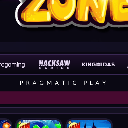
PRAGMATIC PLAY