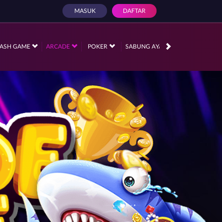
MASUK
DAFTAR
PROMOSI
ASH GAME
ARCADE
POKER
SABUNG AYAM