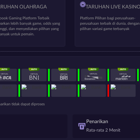
ARUHAN OLAHRAGA
TARUHAN LIVE KASIN
book Gaming Platform Terbaik
Platform Pilihan bagi perusahaan-
rkan lebih banyak game, odds yang
perusahaan terbaik di dunia, dengan
tinggi, dan menyediakan pilihan yang
pilihan variasi game terbanyak
banyak untuk pemain.
arikan tidak dapat diproses
Penarikan
Rata-rata 2 Menit