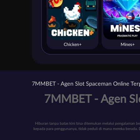
Chicken+
Mines+
7MMBET - Agen Slot Spaceman Online Terp
7MMBET - Agen Slo
Hiburan tanpa batas kini bisa ditemukan melalui pengalaman b
kepada para penggunanya, tidak peduli di mana mereka berada