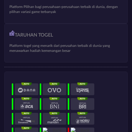
Platform Pilihan bagi perusahaan-perusahaan terbaik di dunia, dengan
pilihan variasi game terbanyak
TARUHAN TOGEL
Platform togel yang menarik dari perusahan terbaik di dunia yang
menawarkan hadiah kemenangan besar