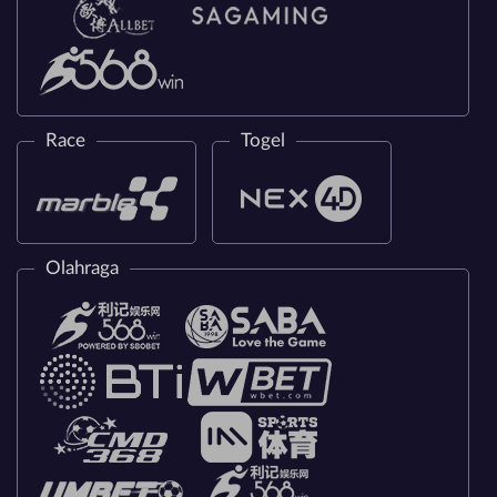
Race
Togel
Olahraga