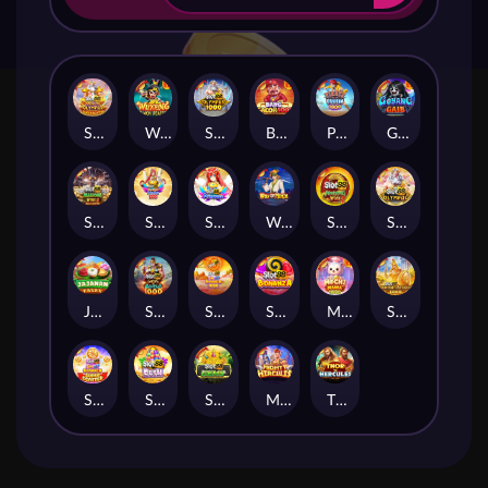
Slot88 Gates of Olympus Super Scatter
Wukong - Black Scatter
Slot88 Olympus 1000
Bang Gacor 1000
Pirate Quest 1000
Goyang Gaib
Slot88 Mahjong Wins 3 Black Scatter
Starlight Princess 1000
Slot88 Princess
Way of Ninja
Slot88 Mahjong Wins 2
Slot88 Olympus
JaJanan Pasar
Slot88 Gates of Gatot Kaca 1000
Slot88 Sweet Bonanza 1000
Slot88 Bonanza
Mochi Mania 1000
Slot88 Wisdom of Athena 1000
Slot88 Sweet Bonanza Super Scatter
Slot88 Rush
Slot88 Gems
Mighty Hercules
Thor vs Hercules