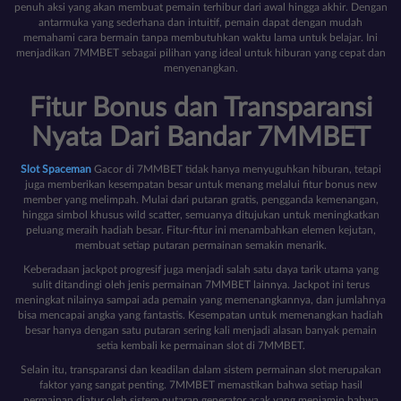
penuh aksi yang akan membuat pemain terhibur dari awal hingga akhir. Dengan
antarmuka yang sederhana dan intuitif, pemain dapat dengan mudah
memahami cara bermain tanpa membutuhkan waktu lama untuk belajar. Ini
menjadikan 7MMBET sebagai pilihan yang ideal untuk hiburan yang cepat dan
menyenangkan.
Fitur Bonus dan Transparansi
Nyata Dari Bandar 7MMBET
Slot Spaceman
Gacor di 7MMBET tidak hanya menyuguhkan hiburan, tetapi
juga memberikan kesempatan besar untuk menang melalui fitur bonus new
member yang melimpah. Mulai dari putaran gratis, pengganda kemenangan,
hingga simbol khusus wild scatter, semuanya ditujukan untuk meningkatkan
peluang meraih hadiah besar. Fitur-fitur ini menambahkan elemen kejutan,
membuat setiap putaran permainan semakin menarik.
Keberadaan jackpot progresif juga menjadi salah satu daya tarik utama yang
sulit ditandingi oleh jenis permainan 7MMBET lainnya. Jackpot ini terus
meningkat nilainya sampai ada pemain yang memenangkannya, dan jumlahnya
bisa mencapai angka yang fantastis. Kesempatan untuk memenangkan hadiah
besar hanya dengan satu putaran sering kali menjadi alasan banyak pemain
setia kembali ke permainan slot di 7MMBET.
Selain itu, transparansi dan keadilan dalam sistem permainan slot merupakan
faktor yang sangat penting. 7MMBET memastikan bahwa setiap hasil
permainan diatur oleh sistem putaran generator acak yang menjamin bahwa