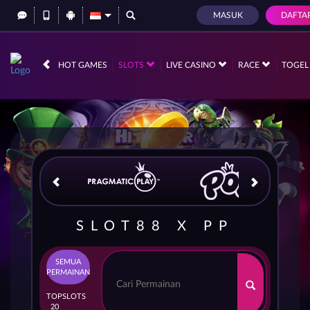
MASUK
DAFTA
IDR
12,672,463,
HOT GAMES
SLOTS
LIVE CASINO
RACE
TOGE
SLOT88 X PP
SEMUA
PERMAINAN
TOP
SLOTS
20