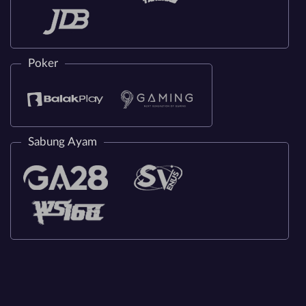
Poker
Sabung Ayam