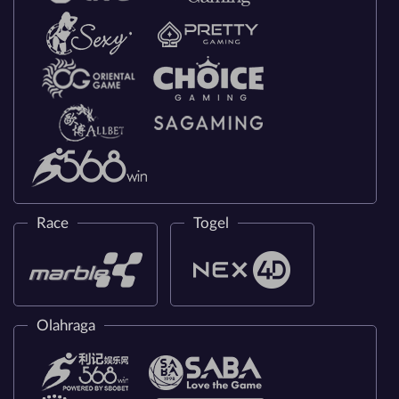
Race
Togel
Olahraga