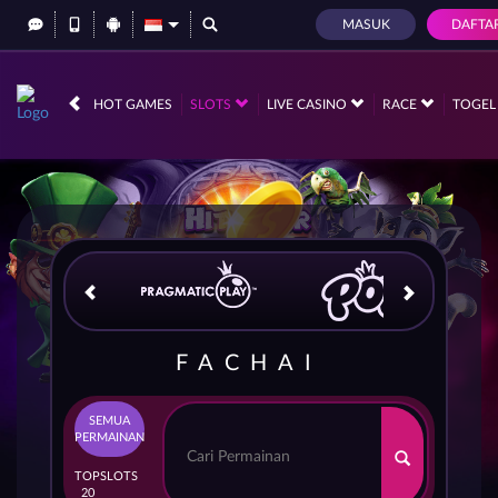
MASUK
DAFTA
IDR
12,738,575,
HOT GAMES
SLOTS
LIVE CASINO
RACE
TOGE
FACHAI
SEMUA
PERMAINAN
TOP
SLOTS
20