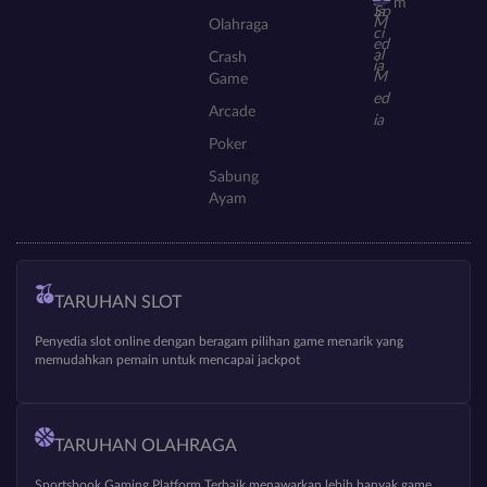
m
Olahraga
Crash
Game
Arcade
Poker
Sabung
Ayam
TARUHAN SLOT
Penyedia slot online dengan beragam pilihan game menarik yang
memudahkan pemain untuk mencapai jackpot
TARUHAN OLAHRAGA
Sportsbook Gaming Platform Terbaik menawarkan lebih banyak game,