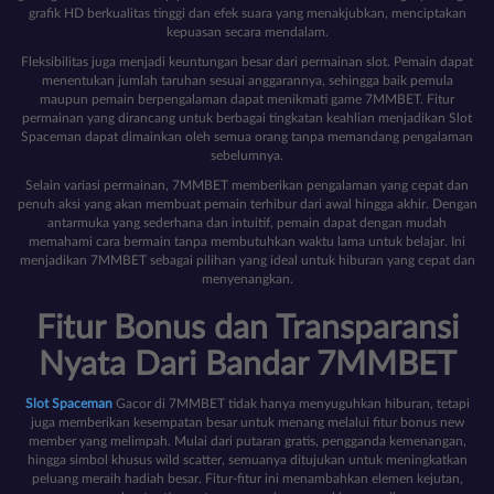
grafik HD berkualitas tinggi dan efek suara yang menakjubkan, menciptakan
kepuasan secara mendalam.
Fleksibilitas juga menjadi keuntungan besar dari permainan slot. Pemain dapat
menentukan jumlah taruhan sesuai anggarannya, sehingga baik pemula
maupun pemain berpengalaman dapat menikmati game 7MMBET. Fitur
permainan yang dirancang untuk berbagai tingkatan keahlian menjadikan Slot
Spaceman dapat dimainkan oleh semua orang tanpa memandang pengalaman
sebelumnya.
Selain variasi permainan, 7MMBET memberikan pengalaman yang cepat dan
penuh aksi yang akan membuat pemain terhibur dari awal hingga akhir. Dengan
antarmuka yang sederhana dan intuitif, pemain dapat dengan mudah
memahami cara bermain tanpa membutuhkan waktu lama untuk belajar. Ini
menjadikan 7MMBET sebagai pilihan yang ideal untuk hiburan yang cepat dan
menyenangkan.
Fitur Bonus dan Transparansi
Nyata Dari Bandar 7MMBET
Slot Spaceman
Gacor di 7MMBET tidak hanya menyuguhkan hiburan, tetapi
juga memberikan kesempatan besar untuk menang melalui fitur bonus new
member yang melimpah. Mulai dari putaran gratis, pengganda kemenangan,
hingga simbol khusus wild scatter, semuanya ditujukan untuk meningkatkan
peluang meraih hadiah besar. Fitur-fitur ini menambahkan elemen kejutan,