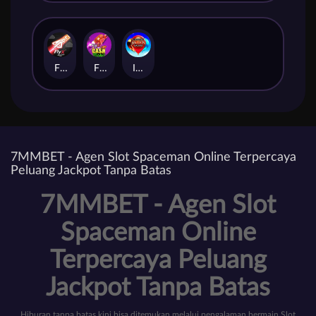
FlyX
FlyX Cash Turbo
Incredible Balloon Machine
7MMBET - Agen Slot Spaceman Online Terpercaya
Peluang Jackpot Tanpa Batas
7MMBET - Agen Slot
Spaceman Online
Terpercaya Peluang
Jackpot Tanpa Batas
Hiburan tanpa batas kini bisa ditemukan melalui pengalaman bermain Slot