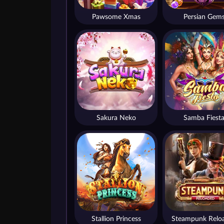
Pawsome Xmas
Persian Gem
Sakura Neko
Samba Fiest
Stallion Princess
Steampunk Relo