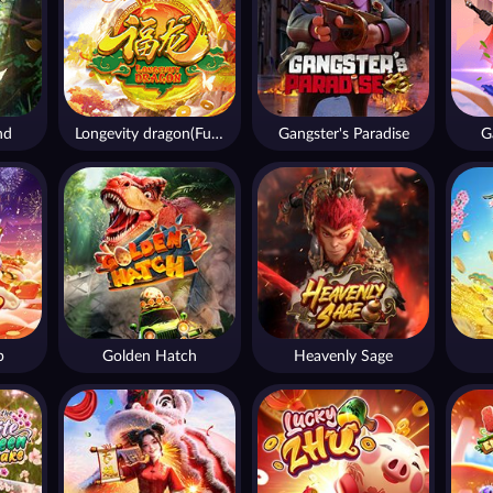
nd
Longevity dragon(Fulong)
Gangster's Paradise
G
p
Golden Hatch
Heavenly Sage