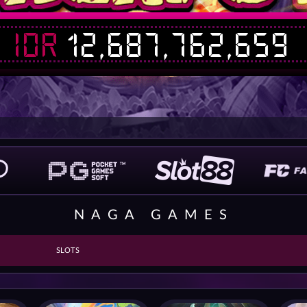
IDR
12,687,762,659
NAGA GAMES
SLOTS