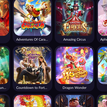
Adventures Of Caramelo
Amazing Circus
Chasing Leprechaun Coins
Countdown to Fortune
Dragon Wonder