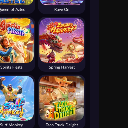
ueen of Aztec
Rave On
Spirits Fiesta
Spring Harvest
Surf Monkey
Taco Truck Delight