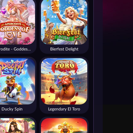
Aphrodite - Goddess of Love
Bierfest Delight
Ducky Spin
Legendary El Toro