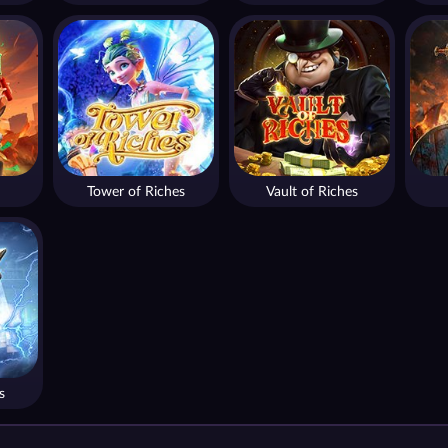
Tower of Riches
Vault of Riches
s